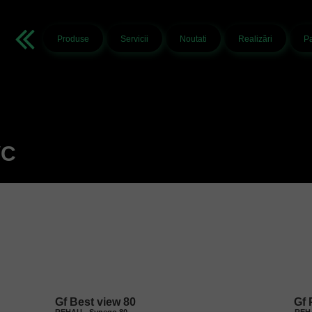
Produse
Servicii
Noutati
Realizări
Pa
VC
Gf Best view 80
Gf 