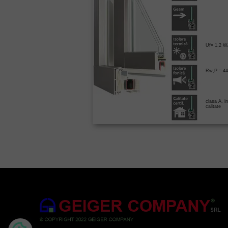
Uf= 1,2 W
Rw,P = 44
clasa A, in
calitate