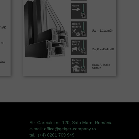
/m²K
Uw = 1,1W/m2K
 dB
Rw,P = 40/44 dB
alta
clasa A, inalta
calitate
Str. Careiului nr. 120, Satu Mare, România
e-mail: office@geiger-company.ro
tel.: (+4) 0261 769 949