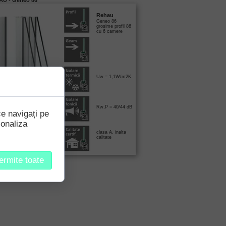
U - Geneo 86
Rehau
Geneo 86
grosime profil 86
cu 6 camere
Uw = 1,1W/m2K
Rw,P = 40/44 dB
ce navigați pe
sonaliza
clasa A, inalta
calitate
ermite toate