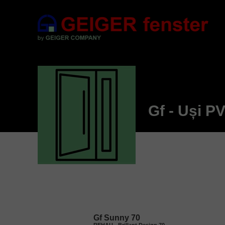
Gf - Uși P
Gf Sunny 70