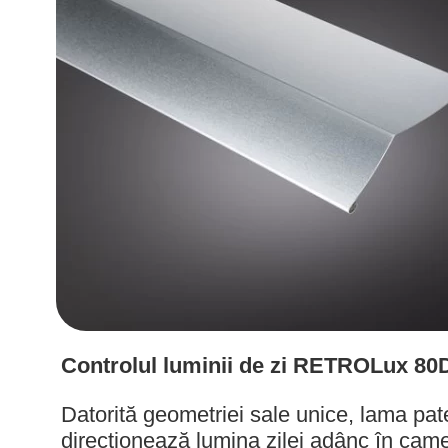
Controlul luminii de zi RETROLux 80
Datorită geometriei sale unice, lama pat
direcționează lumina zilei adânc în came